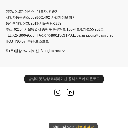
(주)발상코퍼레이션 | 대표자. 안준기
사업자등록번호. 6328601402
[사업자정보 확인]
통신판매업신고. 2019-서울중랑-1289
주소. 02154 서울특별시 중랑구 봉우재로 155 센트럴파크55 201호
TEL. 02-1899-9583 | FAX. 07048011363 | MAIL. balsangcorp@daum.net
HOSTING BY (주)위드소프트
© (주)발상코퍼레이션. All rights reserved.
발상마켓-발상코퍼레이션 공식스토어 다운로드
장바구니 담고,
배송비 절약